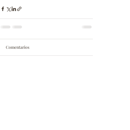
Comentarios
Escribir un comentario...
Vulca Yá ®
| Es una marca registrada.